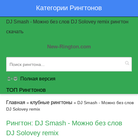
Категории Рингтонов
DJ Smash - Можно без слов DJ Solovey remix рингтон
скачать
New-Rington.com
Полная версия
ТОП Рингтонов
Главная
клубные рингтоны
»
» DJ Smash - Можно без слов
DJ Solovey remix
Рингтон: DJ Smash - Можно без слов
DJ Solovey remix