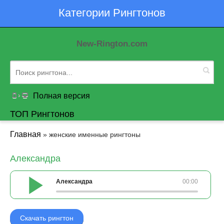
Категории Рингтонов
New-Rington.com
Полная версия
ТОП Рингтонов
Главная
» женские именные рингтоны
Александра
Александра
00:00
Скачать рингтон