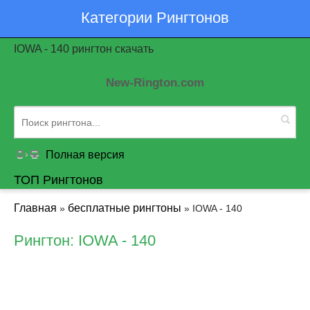
Категории Рингтонов
IOWA - 140 рингтон скачать
New-Rington.com
Полная версия
ТОП Рингтонов
Главная
бесплатные рингтоны
»
» IOWA - 140
Рингтон: IOWA - 140