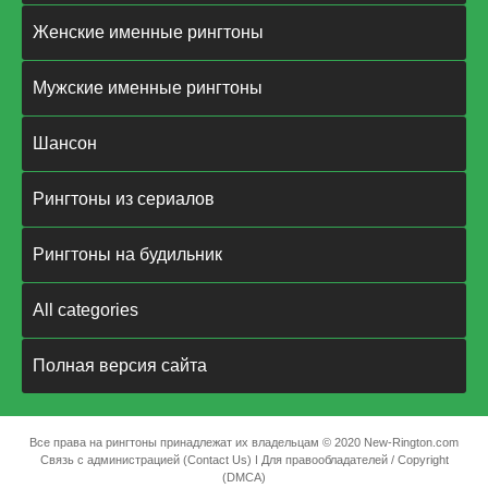
Женские именные рингтоны
Мужские именные рингтоны
Шансон
Рингтоны из сериалов
Рингтоны на будильник
All categories
Полная версия сайта
Все права на рингтоны принадлежат их владельцам © 2020 New-Rington.com
Связь с администрацией (Contact Us)
ǀ
Для правообладателей / Copyright
(DMCA)