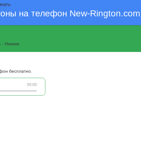
ачать
тоны на телефон New-Rington.com
a - Немею
ефон бесплатно.
00:00