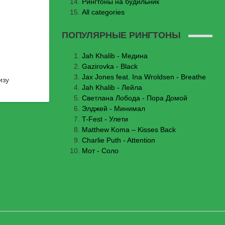
Рингтоны на будильник
All categories
ПОПУЛЯРНЫЕ РИНГТОНЫ
Jаh Khаlib - Медина
Gazirovka - Black
Jax Jones feat. Ina Wroldsen - Breathe
изу
Jah Khalib - Лейла
Светлана Лобода - Пора Домой
Элджей - Минимал
T-Fest - Улети
Matthew Koma – Kisses Back
Charlie Puth - Attention
Мот - Соло