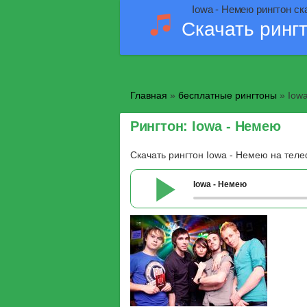
Iowa - Немею рингтон ск
Скачать ринг
Главная
»
бесплатные рингтоны
» Iow
Рингтон: Iowa - Немею
Скачать рингтон Iowa - Немею на тел
Iowa - Немею