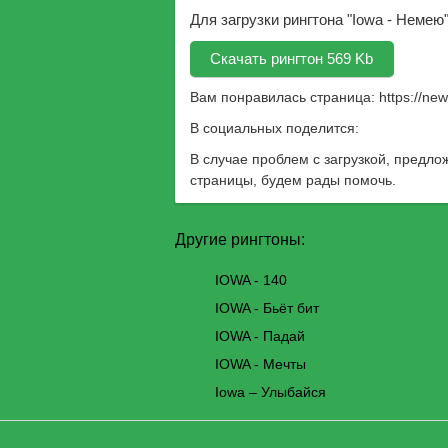
Для загрузки рингтона "Iowa - Немею
Скачать рингтон 569 Kb
Вам понравилась страница:
https://ne
В социальных поделится:
В случае проблем с загрузкой, предло
страницы, будем рады помочь.
Другие рингтоны:
IOWA - 140
IOWA - Бьёт бит
IOWA - Падай
IOWA - Мечты
Iowa – Улыбайся