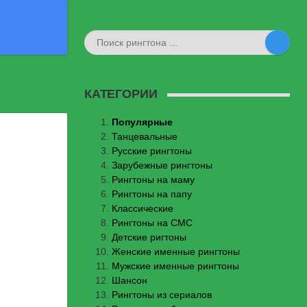
КАТЕГОРИИ
Популярные
Танцевальные
Русские рингтоны
Зарубежные рингтоны
Рингтоны на маму
Рингтоны на папу
Классические
Рингтоны на СМС
Детские ригтоны
Женские именные рингтоны
Мужские именные рингтоны
Шансон
Рингтоны из сериалов