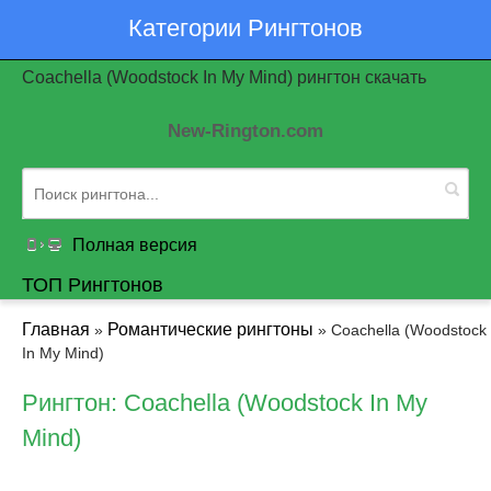
Категории Рингтонов
Coachella (Woodstock In My Mind) рингтон скачать
New-Rington.com
Полная версия
ТОП Рингтонов
Главная
Романтические рингтоны
»
» Coachella (Woodstock
In My Mind)
Рингтон: Coachella (Woodstock In My
Mind)