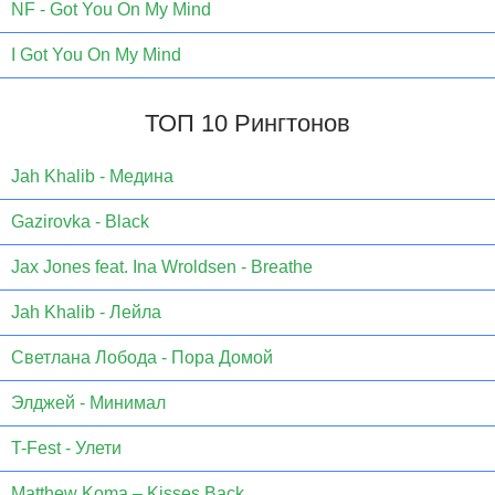
NF - Got You On My Mind
I Got You On My Mind
ТОП 10 Рингтонов
Jаh Khаlib - Медина
Gazirovka - Black
Jax Jones feat. Ina Wroldsen - Breathe
Jah Khalib - Лейла
Светлана Лобода - Пора Домой
Элджей - Минимал
T-Fest - Улети
Matthew Koma – Kisses Back