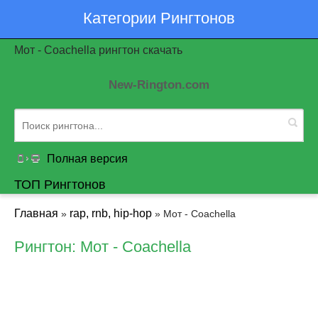
Категории Рингтонов
Мот - Coachella рингтон скачать
New-Rington.com
Полная версия
ТОП Рингтонов
Главная
rap, rnb, hip-hop
»
» Мот - Coachella
Рингтон: Мот - Coachella