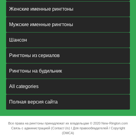
Женские именные рингтоны
Мужские именные рингтоны
Шансон
Рингтоны из сериалов
Рингтоны на будильник
All categories
Полная версия сайта
Все права на рингтоны принадлежат их владельцам © 2020 New-Rington.com
Связь с администрацией (Contact Us)
ǀ
Для правообладателей / Copyright
(DMCA)