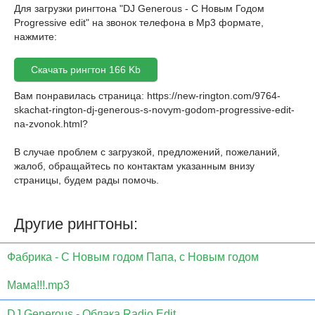
Для загрузки рингтона "DJ Generous - С Новым Годом
Progressive edit" на звонок телефона в Mp3 формате,
нажмите:
Скачать рингтон 166 Kb
Вам понравилась страница:
https://new-rington.com/9764-
skachat-rington-dj-generous-s-novym-godom-progressive-edit-
na-zvonok.html
?
В случае проблем с загрузкой, предложений, пожеланий,
жалоб, обращайтесь по контактам указанным внизу
страницы, будем рады помочь.
Другие рингтоны:
Фабрика - С Новым годом Папа, с Новым годом
Мама!!!.mp3
DJ Generous - Облака Radio Edit