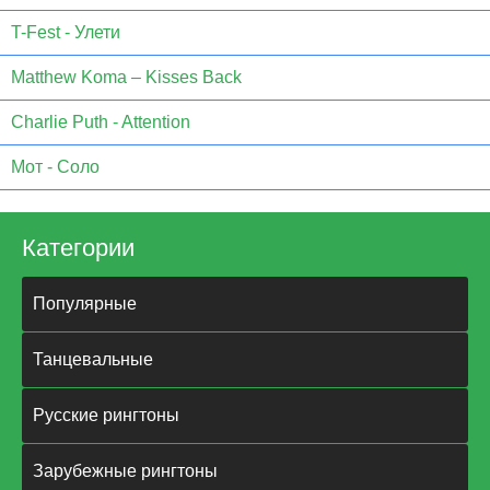
T-Fest - Улети
Matthew Koma – Kisses Back
Charlie Puth - Attention
Мот - Соло
Категории
Популярные
Танцевальные
Русские рингтоны
Зарубежные рингтоны