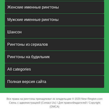
Женские именные рингтоны
Мужские именные рингтоны
Шансон
Рингтоны из сериалов
Рингтоны на будильник
All categories
Полная версия сайта
Все права на рингтоны принадлежат их владельцам © 2020 New-Rington.com
Связь с администрацией (Contact Us)
ǀ
Для правообладателей / Copyright
(DMCA)