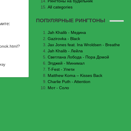
Рингтоны на будильник
All categories
ПОПУЛЯРНЫЕ РИНГТОНЫ
мите:
Jаh Khаlib - Медина
Gazirovka - Black
Jax Jones feat. Ina Wroldsen - Breathe
vonok.html
?
Jah Khalib - Лейла
Светлана Лобода - Пора Домой
Элджей - Минимал
изу
T-Fest - Улети
Matthew Koma – Kisses Back
Charlie Puth - Attention
Мот - Соло