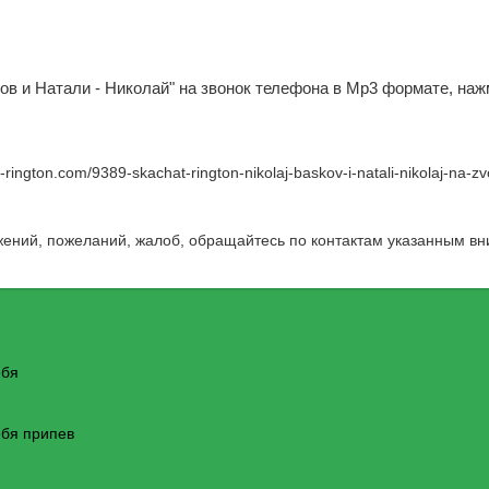
ков и Натали - Николай" на звонок телефона в Mp3 формате, наж
w-rington.com/9389-skachat-rington-nikolaj-baskov-i-natali-nikolaj-na-z
жений, пожеланий, жалоб, обращайтесь по контактам указанным вн
ебя
ебя припев