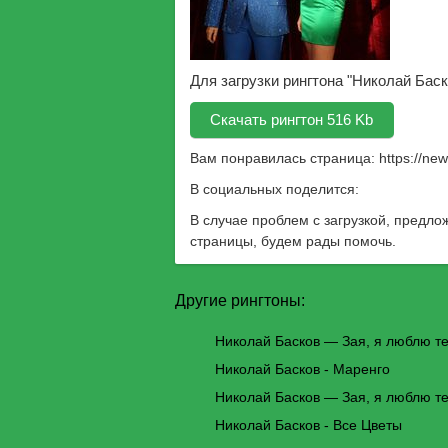
Для загрузки рингтона "Николай Бас
Скачать рингтон 516 Kb
Вам понравилась страница:
https://ne
В социальных поделится:
В случае проблем с загрузкой, предло
страницы, будем рады помочь.
Другие рингтоны:
Николай Басков — Зая, я люблю т
Николай Басков - Маренго
Николай Басков — Зая, я люблю т
Николай Басков - Все Цветы