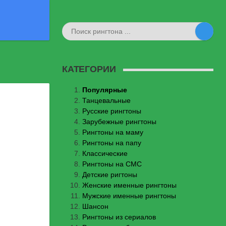
КАТЕГОРИИ
Популярные
Танцевальные
Русские рингтоны
Зарубежные рингтоны
Рингтоны на маму
Рингтоны на папу
Классические
Рингтоны на СМС
Детские ригтоны
Женские именные рингтоны
Мужские именные рингтоны
Шансон
Рингтоны из сериалов