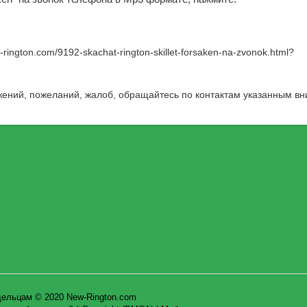
w-rington.com/9192-skachat-rington-skillet-forsaken-na-zvonok.html
?
жений, пожеланий, жалоб, обращайтесь по контактам указанным вн
дельцам © 2020 New-Rington.com