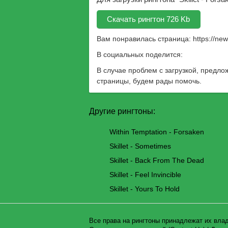
Скачать рингтон 726 Kb
Вам понравилась страница:
https://ne
В социальных поделится:
В случае проблем с загрузкой, предло
страницы, будем рады помочь.
Другие рингтоны:
Within Temptation - Forsaken
Skillet - Sometimes
Skillet - Back From The Dead
Skillet - Feel Invincible
Skillet - Yours To Hold
Все права на рингтоны принадлежат их вла