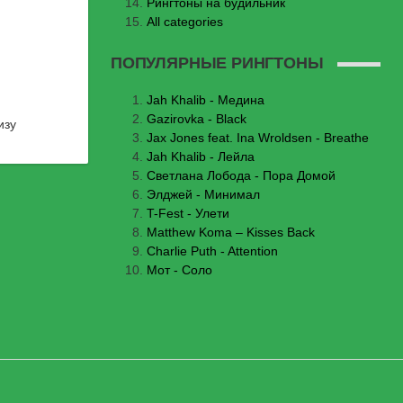
Рингтоны на будильник
All categories
ПОПУЛЯРНЫЕ РИНГТОНЫ
Jаh Khаlib - Медина
Gazirovka - Black
изу
Jax Jones feat. Ina Wroldsen - Breathe
Jah Khalib - Лейла
Светлана Лобода - Пора Домой
Элджей - Минимал
T-Fest - Улети
Matthew Koma – Kisses Back
Charlie Puth - Attention
Мот - Соло