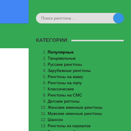
КАТЕГОРИИ
Популярные
Танцевальные
Русские рингтоны
Зарубежные рингтоны
Рингтоны на маму
Рингтоны на папу
Классические
Рингтоны на СМС
Детские ригтоны
Женские именные рингтоны
Мужские именные рингтоны
Шансон
Рингтоны из сериалов