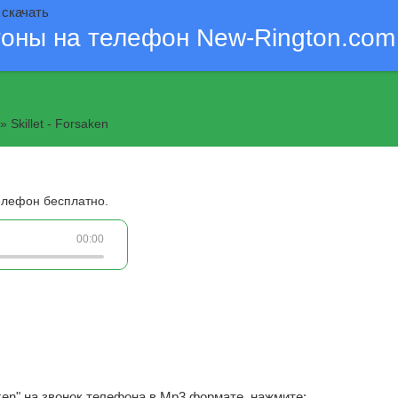
н скачать
тоны на телефон New-Rington.com
» Skillet - Forsaken
телефон бесплатно.
00:00
saken" на звонок телефона в Mp3 формате, нажмите: