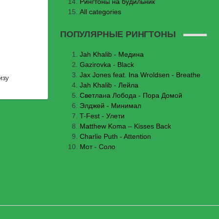
Рингтоны на будильник
All categories
ПОПУЛЯРНЫЕ РИНГТОНЫ
Jаh Khаlib - Медина
Gazirovka - Black
Jax Jones feat. Ina Wroldsen - Breathe
изу
Jah Khalib - Лейла
Светлана Лобода - Пора Домой
Элджей - Минимал
T-Fest - Улети
Matthew Koma – Kisses Back
Charlie Puth - Attention
Мот - Соло