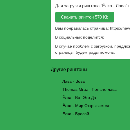
Для загрузки рингтона "Ёлка - Лава"
Скачать рингтон 570 Kb
Вам понравилась страница:
https://ne
В социальных поделится:
В случае проблем с загрузкой, предло
страницы, будем рады помочь.
Другие рингтоны:
Лава - Вова
Thomas Mraz - Пол это лава
Ёлка - Вот Это Да
Ёлка - Мир Открывается
Елка - Бросай