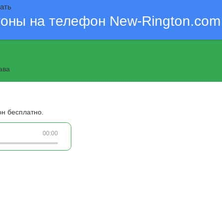
чать
тоны на телефон New-Rington.com
ава
он бесплатно.
00:00