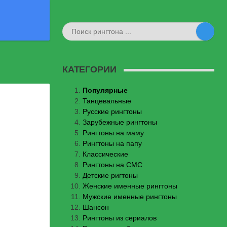
КАТЕГОРИИ
Популярные
Танцевальные
Русские рингтоны
Зарубежные рингтоны
Рингтоны на маму
Рингтоны на папу
Классические
Рингтоны на СМС
Детские ригтоны
Женские именные рингтоны
Мужские именные рингтоны
Шансон
Рингтоны из сериалов