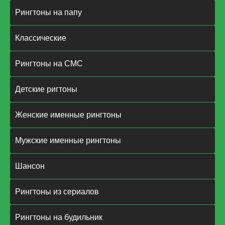
Рингтоны на папу
Классические
Рингтоны на СМС
Детские ригтоны
Женские именные рингтоны
Мужские именные рингтоны
Шансон
Рингтоны из сериалов
Рингтоны на будильник