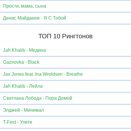
Прости, мама, сына
Денис Майданов - Я С Тобой
ТОП 10 Рингтонов
Jаh Khаlib - Медина
Gazirovka - Black
Jax Jones feat. Ina Wroldsen - Breathe
Jah Khalib - Лейла
Светлана Лобода - Пора Домой
Элджей - Минимал
T-Fest - Улети