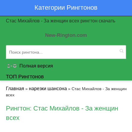
Категории Рингтонов
Стас Михайлов - За женщин всех рингтон скачать
New-Rington.com
Полная версия
ТОП Рингтонов
Главная
нарезки шансона
»
» Стас Михайлов - За женщин
всех
Рингтон: Стас Михайлов - За женщин
всех