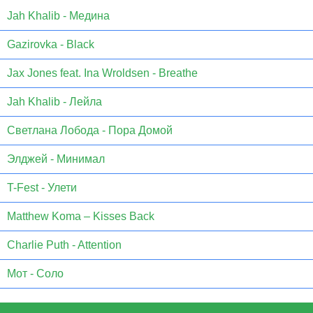
Jаh Khаlib - Медина
Gazirovka - Black
Jax Jones feat. Ina Wroldsen - Breathe
Jah Khalib - Лейла
Светлана Лобода - Пора Домой
Элджей - Минимал
T-Fest - Улети
Matthew Koma – Kisses Back
Charlie Puth - Attention
Мот - Соло