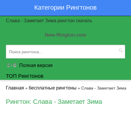
Категории Рингтонов
Слава - Заметает Зима рингтон скачать
New-Rington.com
Полная версия
ТОП Рингтонов
Главная
бесплатные рингтоны
»
» Слава - Заметает Зима
Рингтон: Слава - Заметает Зима