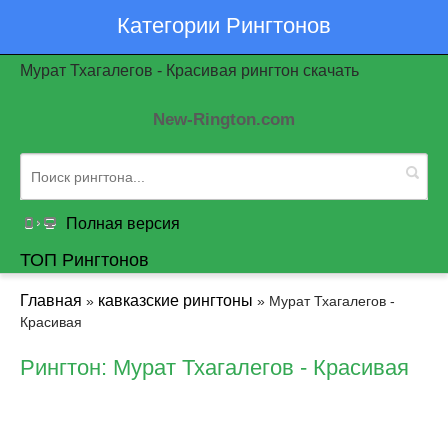
Категории Рингтонов
Мурат Тхагалегов - Красивая рингтон скачать
New-Rington.com
Полная версия
ТОП Рингтонов
Главная
кавказские рингтоны
»
» Мурат Тхагалегов -
Красивая
Рингтон: Мурат Тхагалегов - Красивая