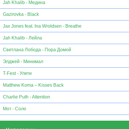
Jаh Khаlib - Медина
Gazirovka - Black
Jax Jones feat. Ina Wroldsen - Breathe
Jah Khalib - Лейла
Светлана Лобода - Пора Домой
Элджей - Минимал
T-Fest - Улети
Matthew Koma – Kisses Back
Charlie Puth - Attention
Мот - Соло