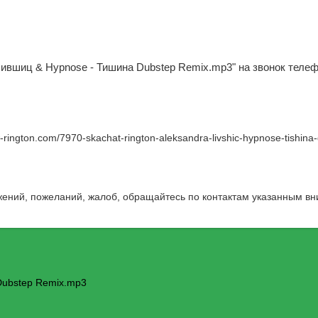
Лившиц & Hypnose - Тишина Dubstep Remix.mp3" на звонок теле
w-rington.com/7970-skachat-rington-aleksandra-livshic-hypnose-tishina
жений, пожеланий, жалоб, обращайтесь по контактам указанным вн
Dubstep Remix.mp3