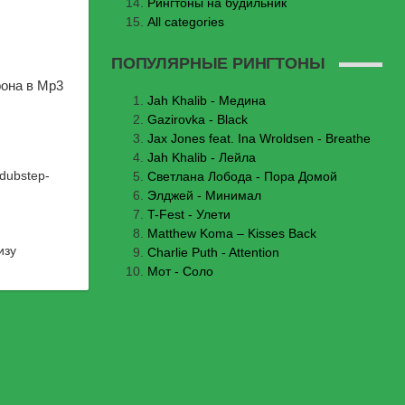
Рингтоны на будильник
All categories
ПОПУЛЯРНЫЕ РИНГТОНЫ
фона в Mp3
Jаh Khаlib - Медина
Gazirovka - Black
Jax Jones feat. Ina Wroldsen - Breathe
Jah Khalib - Лейла
-dubstep-
Светлана Лобода - Пора Домой
Элджей - Минимал
T-Fest - Улети
Matthew Koma – Kisses Back
изу
Charlie Puth - Attention
Мот - Соло