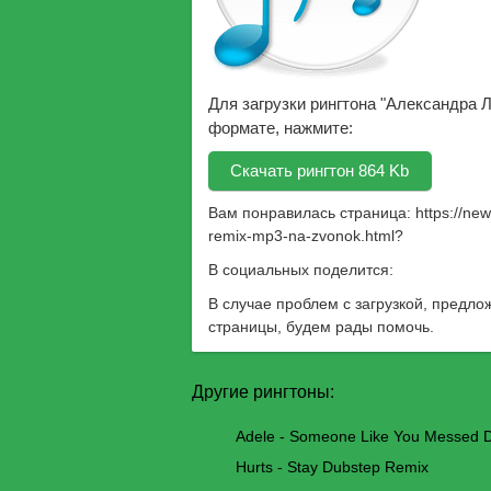
Для загрузки рингтона "Александра 
формате, нажмите:
Скачать рингтон 864 Kb
Вам понравилась страница:
https://ne
remix-mp3-na-zvonok.html
?
В социальных поделится:
В случае проблем с загрузкой, предло
страницы, будем рады помочь.
Другие рингтоны:
Adele - Someone Like You Messed 
Hurts - Stay Dubstep Remix