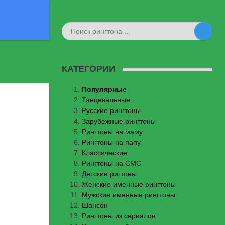
КАТЕГОРИИ
Популярные
Танцевальные
Русские рингтоны
Зарубежные рингтоны
Рингтоны на маму
Рингтоны на папу
Классические
Рингтоны на СМС
Детские ригтоны
Женские именные рингтоны
Мужские именные рингтоны
Шансон
Рингтоны из сериалов