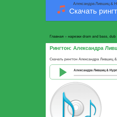
Александра Лившиц & Hy
Скачать ринг
Главная
»
нарезки dram and bass, dub 
Рингтон: Александра Лив
Скачать рингтон Александра Лившиц &
Александра Лившиц & Hypn