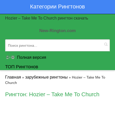
Категории Рингтонов
Hozier – Take Me To Church рингтон скачать
New-Rington.com
Полная версия
ТОП Рингтонов
Главная
зарубежные рингтоны
»
» Hozier – Take Me To
Church
Рингтон: Hozier – Take Me To Church