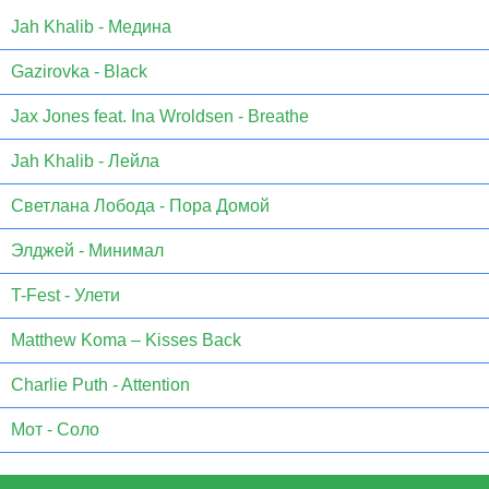
Jаh Khаlib - Медина
Gazirovka - Black
Jax Jones feat. Ina Wroldsen - Breathe
Jah Khalib - Лейла
Светлана Лобода - Пора Домой
Элджей - Минимал
T-Fest - Улети
Matthew Koma – Kisses Back
Charlie Puth - Attention
Мот - Соло