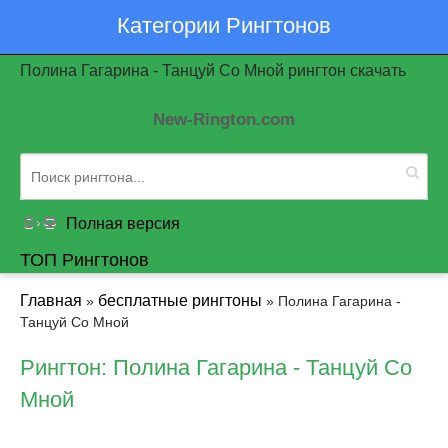
Категории Рингтонов
Полина Гагарина - Танцуй Со Мной рингтон скачать
New-Rington.com
Полная версия
ТОП Рингтонов
Главная
бесплатные рингтоны
»
» Полина Гагарина -
Танцуй Со Мной
Рингтон: Полина Гагарина - Танцуй Со
Мной