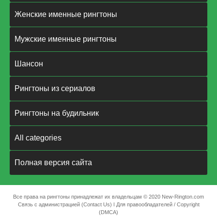
Женские именные рингтоны
Мужские именные рингтоны
Шансон
Рингтоны из сериалов
Рингтоны на будильник
All categories
Полная версия сайта
Все права на рингтоны принадлежат их владельцам © 2020 New-Rington.com
Связь с администрацией (Contact Us)
ǀ
Для правообладателей / Copyright
(DMCA)