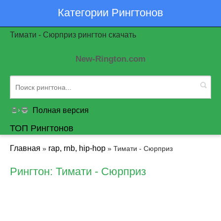
Категории Рингтонов
Тимати - Сюрприз рингтон скачать
New-Rington.com
Полная версия
ТОП Рингтонов
Главная
rap, rnb, hip-hop
»
» Тимати - Сюрприз
Рингтон: Тимати - Сюрприз