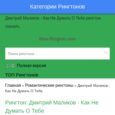
Категории Рингтонов
Дмитрий Маликов - Как Не Думать О Тебе рингтон
скачать
New-Rington.com
Полная версия
ТОП Рингтонов
Главная
Романтические рингтоны
»
» Дмитрий Маликов -
Как Не Думать О Тебе
Рингтон: Дмитрий Маликов - Как Не
Думать О Тебе