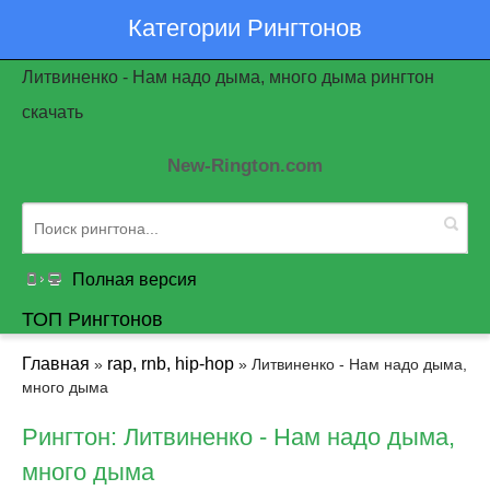
Категории Рингтонов
Литвиненко - Нам надо дыма, много дыма рингтон
скачать
New-Rington.com
Полная версия
ТОП Рингтонов
Главная
rap, rnb, hip-hop
»
» Литвиненко - Нам надо дыма,
много дыма
Рингтон: Литвиненко - Нам надо дыма,
много дыма