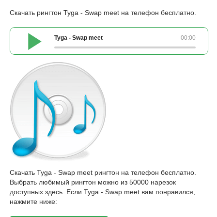
Скачать рингтон Tyga - Swap meet на телефон бесплатно.
Tyga - Swap meet
00:00
Скачать Tyga - Swap meet рингтон на телефон бесплатно.
Выбрать любимый рингтон можно из 50000 нарезок
доступных здесь. Если Tyga - Swap meet вам понравился,
нажмите ниже: