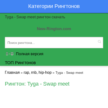
Категории Рингтонов
Tyga - Swap meet рингтон скачать
New-Rington.com
Полная версия
ТОП Рингтонов
Главная
rap, rnb, hip-hop
»
» Tyga - Swap meet
Рингтон: Tyga - Swap meet