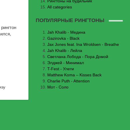
Рингтоны на будильник
All categories
ПОПУЛЯРНЫЕ РИНГТОНЫ
 рингтон
Jаh Khаlib - Медина
вился,
Gazirovka - Black
Jax Jones feat. Ina Wroldsen - Breathe
Jah Khalib - Лейла
Светлана Лобода - Пора Домой
Элджей - Минимал
T-Fest - Улети
Matthew Koma – Kisses Back
Charlie Puth - Attention
изу
Мот - Соло