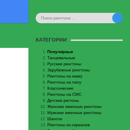
КАТЕГОРИИ
Популярные
Танцевальные
Русские рингтоны
Зарубежные рингтоны
Рингтоны на маму
Рингтоны на папу
Классические
Рингтоны на СМС
Детские ригтоны
Женские именные рингтоны
Мужские именные рингтоны
Шансон
Рингтоны из сериалов