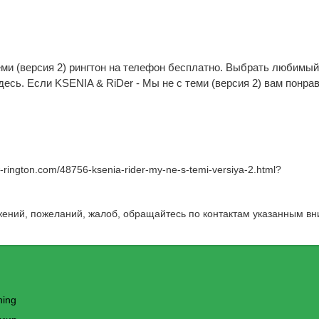
еми (версия 2) рингтон на телефон бесплатно. Выбрать любимый
есь. Если KSENIA & RiDer - Мы не с теми (версия 2) вам понра
w-rington.com/48756-ksenia-rider-my-ne-s-temi-versiya-2.html
?
жений, пожеланий, жалоб, обращайтесь по контактам указанным вн
hing