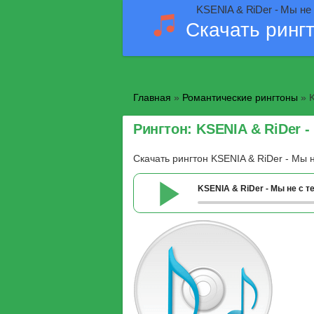
KSENIA & RiDer - Мы не 
Скачать ринг
Главная
»
Романтические рингтоны
» K
Рингтон: KSENIA & RiDer -
Скачать рингтон KSENIA & RiDer - Мы 
KSENIA & RiDer - Мы не с т