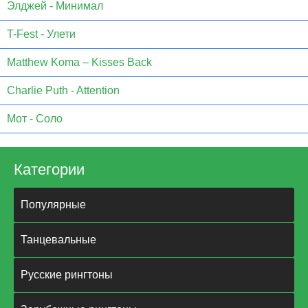
Элджей - Минимал
T-Fest - Улети
Matthew Koma – Kisses Back
Charlie Puth - Attention
Мот - Соло
Категории
Популярные
Танцевальные
Русские рингтоны