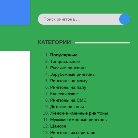
КАТЕГОРИИ
Популярные
Танцевальные
Русские рингтоны
Зарубежные рингтоны
Рингтоны на маму
Рингтоны на папу
Классические
Рингтоны на СМС
Детские ригтоны
Женские именные рингтоны
Мужские именные рингтоны
Шансон
Рингтоны из сериалов