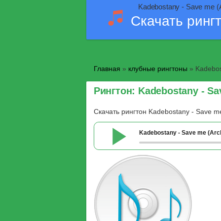
Kadebostany - Save me (A
Скачать ринг
Главная
»
клубные рингтоны
» Kadebost
Рингтон: Kadebostany - Sav
Скачать рингтон Kadebostany - Save me
Kadebostany - Save me (Arch