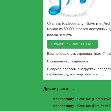
Скачать Kadebostany - Save me (Arch
можно из 50000 нарезок доступных зд
нажмите ниже:
Скачать рингтон 1,81 Mb
Вам понравилась страница:
https://ne
В социальных поделится:
В случае проблем с загрузкой, предло
страницы, будем рады помочь.
Другие рингтоны:
Kadebostany - Save me (Remix cove
Kadebostany - Save me (Dim Zach 