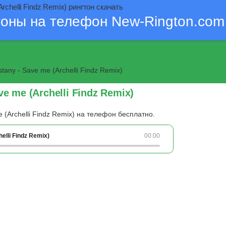
rchelli Findz Remix) рингтон скачать
тоны на телефон New-Rington.com
any - Save me (Archelli Findz Remix)
e me (Archelli Findz Remix)
 (Archelli Findz Remix) на телефон бесплатно.
elli Findz Remix)
00:00