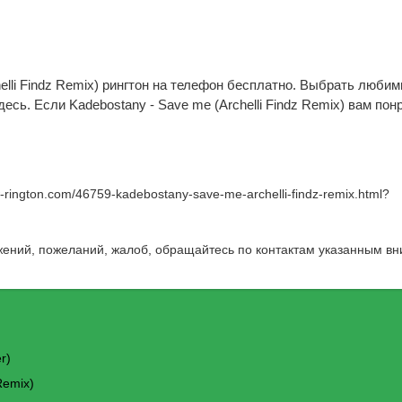
elli Findz Remix) рингтон на телефон бесплатно. Выбрать любим
есь. Если Kadebostany - Save me (Archelli Findz Remix) вам пон
w-rington.com/46759-kadebostany-save-me-archelli-findz-remix.html
?
жений, пожеланий, жалоб, обращайтесь по контактам указанным вн
r)
Remix)