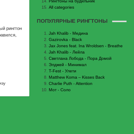
Рингтоны на будильник
All categories
ПОПУЛЯРНЫЕ РИНГТОНЫ
ый рингтон
Jаh Khаlib - Медина
равился,
Gazirovka - Black
Jax Jones feat. Ina Wroldsen - Breathe
Jah Khalib - Лейла
Светлана Лобода - Пора Домой
Элджей - Минимал
T-Fest - Улети
Matthew Koma – Kisses Back
изу
Charlie Puth - Attention
Мот - Соло