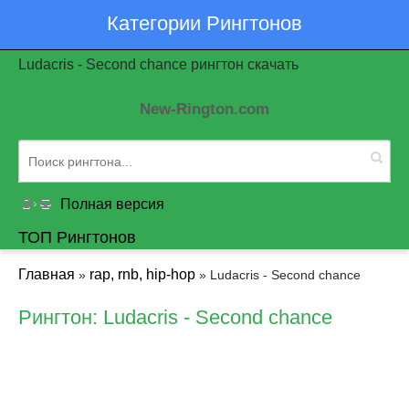
Категории Рингтонов
Ludacris - Second chance рингтон скачать
New-Rington.com
Полная версия
ТОП Рингтонов
Главная
rap, rnb, hip-hop
»
» Ludacris - Second chance
Рингтон: Ludacris - Second chance