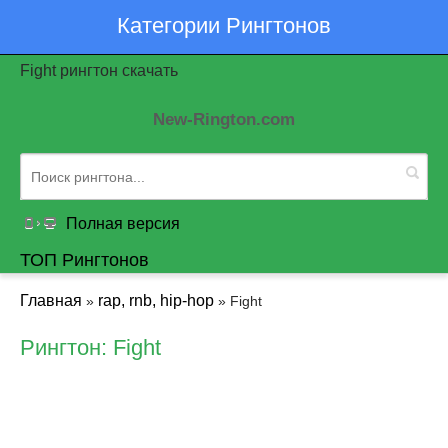
Категории Рингтонов
Fight рингтон скачать
New-Rington.com
Полная версия
ТОП Рингтонов
Главная
rap, rnb, hip-hop
»
» Fight
Рингтон: Fight