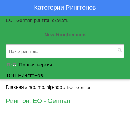
Категории Рингтонов
EO - German рингтон скачать
New-Rington.com
Полная версия
ТОП Рингтонов
Главная
rap, rnb, hip-hop
»
» EO - German
Рингтон: EO - German