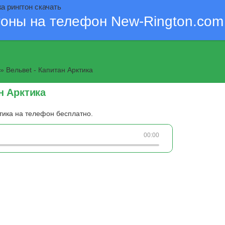
ка рингтон скачать
тоны на телефон New-Rington.com
» Вельвеt - Капитан Арктика
н Арктика
ктика на телефон бесплатно.
00:00