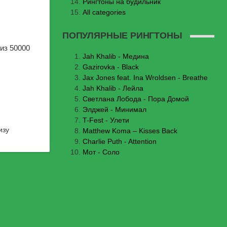
Рингтоны на будильник
All categories
ПОПУЛЯРНЫЕ РИНГТОНЫ
из 50000
Jаh Khаlib - Медина
Gazirovka - Black
Jax Jones feat. Ina Wroldsen - Breathe
Jah Khalib - Лейла
Светлана Лобода - Пора Домой
Элджей - Минимал
T-Fest - Улети
изу
Matthew Koma – Kisses Back
Charlie Puth - Attention
Мот - Соло