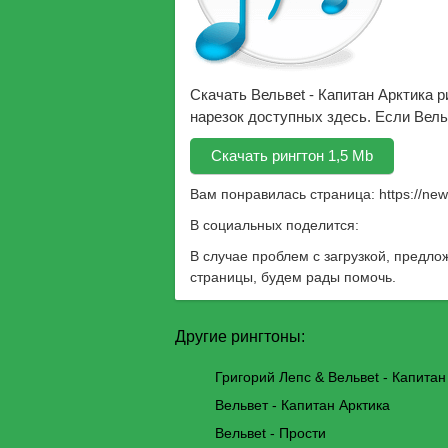
Скачать Вельвеt - Капитан Арктика 
нарезок доступных здесь. Если Вель
Скачать рингтон 1,5 Mb
Вам понравилась страница:
https://ne
В социальных поделится:
В случае проблем с загрузкой, предло
страницы, будем рады помочь.
Другие рингтоны:
Григорий Лепс & Вельвеt - Капитан
Вельвет - Капитан Арктика
Вельвеt - Прости