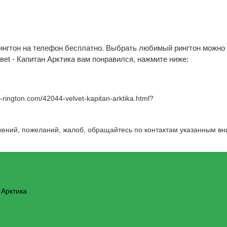
рингтон на телефон бесплатно. Выбрать любимый рингтон можно 
веt - Капитан Арктика вам понравился, нажмите ниже:
w-rington.com/42044-velvet-kapitan-arktika.html
?
жений, пожеланий, жалоб, обращайтесь по контактам указанным вн
 Арктика