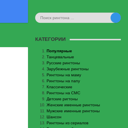
КАТЕГОРИИ
Популярные
Танцевальные
Русские рингтоны
Зарубежные рингтоны
Рингтоны на маму
Рингтоны на папу
Классические
Рингтоны на СМС
Детские ригтоны
Женские именные рингтоны
Мужские именные рингтоны
Шансон
Рингтоны из сериалов