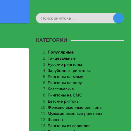
КАТЕГОРИИ
Популярные
Танцевальные
Русские рингтоны
Зарубежные рингтоны
Рингтоны на маму
Рингтоны на папу
Классические
Рингтоны на СМС
Детские ригтоны
Женские именные рингтоны
Мужские именные рингтоны
Шансон
Рингтоны из сериалов