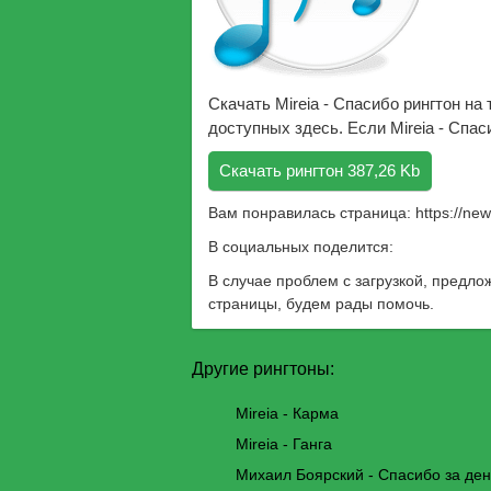
Скачать Mireia - Спасибо рингтон н
доступных здесь. Если Mireia - Спа
Скачать рингтон 387,26 Kb
Вам понравилась страница:
https://ne
В социальных поделится:
В случае проблем с загрузкой, предло
страницы, будем рады помочь.
Другие рингтоны:
Mireia - Карма
Mireia - Ганга
Михаил Боярский - Спасибо за ден