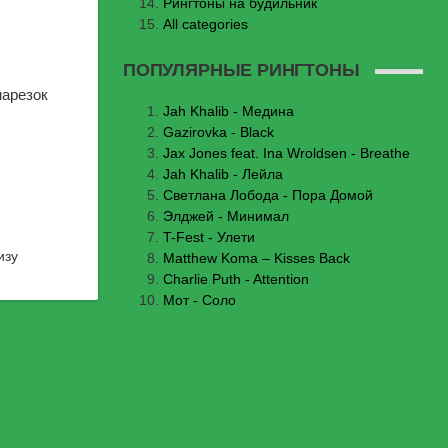
Рингтоны на будильник
All categories
ПОПУЛЯРНЫЕ РИНГТОНЫ
нарезок
Jаh Khаlib - Медина
Gazirovka - Black
Jax Jones feat. Ina Wroldsen - Breathe
Jah Khalib - Лейла
Светлана Лобода - Пора Домой
Элджей - Минимал
T-Fest - Улети
изу
Matthew Koma – Kisses Back
Charlie Puth - Attention
Мот - Соло