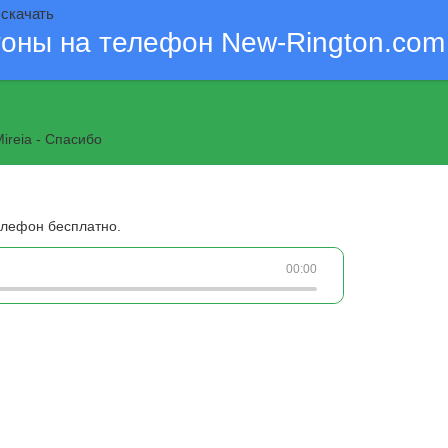
 скачать
тоны на телефон New-Rington.com
ireia - Спасибо
телефон бесплатно.
00:00