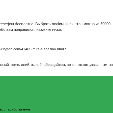
а телефон бесплатно. Выбрать любимый рингтон можно из 50000 
сибо вам понравился, нажмите ниже:
w-rington.com/41405-mireia-spasibo.html
?
жений, пожеланий, жалоб, обращайтесь по контактам указанным вн
ь, спасибо за ночь