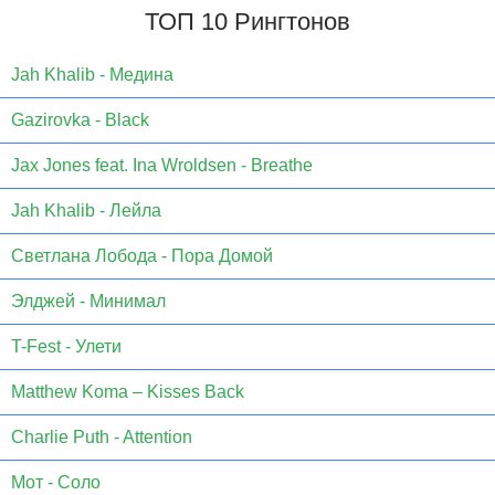
ТОП 10 Рингтонов
Jаh Khаlib - Медина
Gazirovka - Black
Jax Jones feat. Ina Wroldsen - Breathe
Jah Khalib - Лейла
Светлана Лобода - Пора Домой
Элджей - Минимал
T-Fest - Улети
Matthew Koma – Kisses Back
Charlie Puth - Attention
Мот - Соло