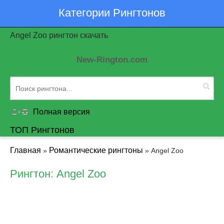
Категории Рингтонов
Angel Zoo рингтон скачать
New-Rington.com
Полная версия
ТОП Рингтонов
Главная
Романтические рингтоны
»
» Angel Zoo
Рингтон: Angel Zoo