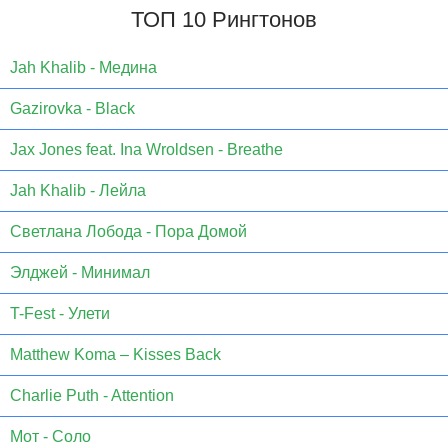
ТОП 10 Рингтонов
Jаh Khаlib - Медина
Gazirovka - Black
Jax Jones feat. Ina Wroldsen - Breathe
Jah Khalib - Лейла
Светлана Лобода - Пора Домой
Элджей - Минимал
T-Fest - Улети
Matthew Koma – Kisses Back
Charlie Puth - Attention
Мот - Соло