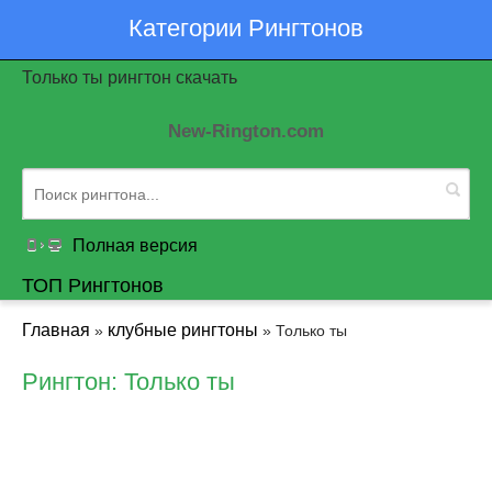
Категории Рингтонов
Только ты рингтон скачать
New-Rington.com
Полная версия
ТОП Рингтонов
Главная
клубные рингтоны
»
» Только ты
Рингтон: Только ты