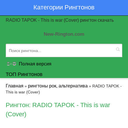
Категории Рингтонов
RADIO TAPOK - This is war (Cover) рингтон скачать
New-Rington.com
Полная версия
ТОП Рингтонов
Главная
рингтоны рок, альтернатива
»
» RADIO TAPOK -
This is war (Cover)
Рингтон: RADIO TAPOK - This is war
(Cover)