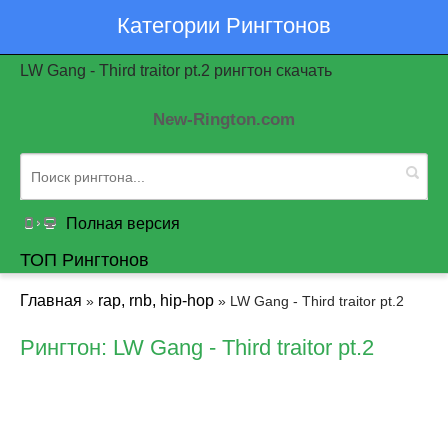
Категории Рингтонов
LW Gang - Third traitor pt.2 рингтон скачать
New-Rington.com
Полная версия
ТОП Рингтонов
Главная
rap, rnb, hip-hop
»
» LW Gang - Third traitor pt.2
Рингтон: LW Gang - Third traitor pt.2