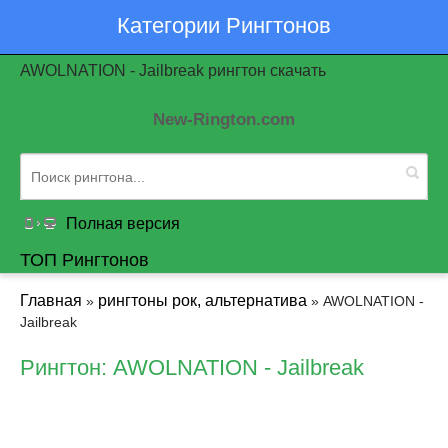
Категории Рингтонов
AWOLNATION - Jailbreak рингтон скачать
New-Rington.com
Полная версия
ТОП Рингтонов
Главная
рингтоны рок, альтернатива
»
» AWOLNATION -
Jailbreak
Рингтон: AWOLNATION - Jailbreak