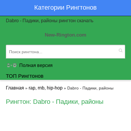
Категории Рингтонов
Dabro - Падики, районы рингтон скачать
New-Rington.com
Полная версия
ТОП Рингтонов
Главная
rap, rnb, hip-hop
»
» Dabro - Падики, районы
Рингтон: Dabro - Падики, районы