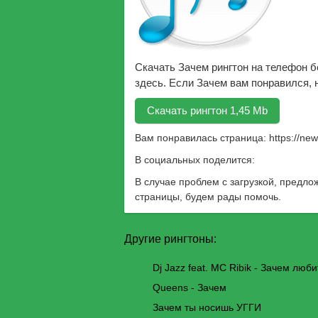
Скачать Зачем рингтон на телефон 
здесь. Если Зачем вам понравился, 
Скачать рингтон 1,45 Mb
Вам понравилась страница:
https://ne
В социальных поделится:
В случае проблем с загрузкой, предло
страницы, будем рады помочь.
Другие рингтоны:
Dj Jazz feat. MC Ribik - Зачем люб
Queens - Зачем
Зачем ты носишь УГГИ