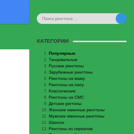
КАТЕГОРИИ
Популярные
Танцевальные
Русские рингтоны
Зарубежные рингтоны
Рингтоны на маму
Рингтоны на папу
Классические
Рингтоны на СМС
Детские ригтоны
Женские именные рингтоны
Мужские именные рингтоны
Шансон
Рингтоны из сериалов