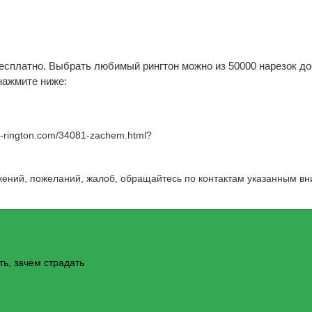
бесплатно. Выбрать любимый рингтон можно из 50000 нарезок д
нажмите ниже:
w-rington.com/34081-zachem.html
?
жений, пожеланий, жалоб, обращайтесь по контактам указанным вн
ить, зачем страдать