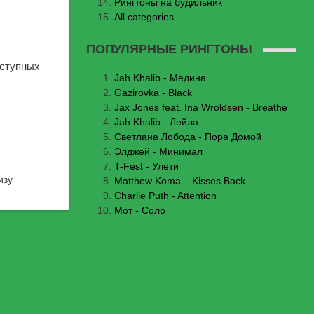
Рингтоны на будильник
All categories
ПОПУЛЯРНЫЕ РИНГТОНЫ
оступных
Jаh Khаlib - Медина
Gazirovka - Black
Jax Jones feat. Ina Wroldsen - Breathe
Jah Khalib - Лейла
Светлана Лобода - Пора Домой
Элджей - Минимал
T-Fest - Улети
изу
Matthew Koma – Kisses Back
Charlie Puth - Attention
Мот - Соло