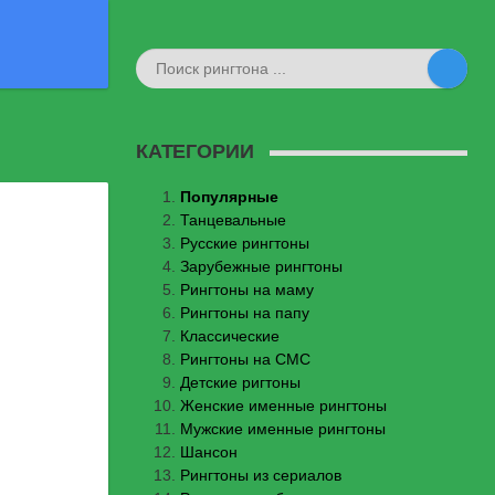
КАТЕГОРИИ
Популярные
Танцевальные
Русские рингтоны
Зарубежные рингтоны
Рингтоны на маму
Рингтоны на папу
Классические
Рингтоны на СМС
Детские ригтоны
Женские именные рингтоны
Мужские именные рингтоны
Шансон
Рингтоны из сериалов