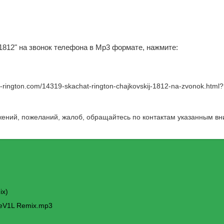
 1812" на звонок телефона в Mp3 формате, нажмите:
w-rington.com/14319-skachat-rington-chajkovskij-1812-na-zvonok.html
?
жений, пожеланий, жалоб, обращайтесь по контактам указанным вн
ix)
DeV1L Remix.mp3