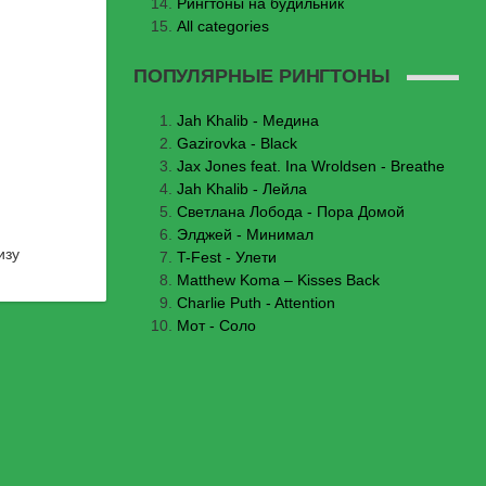
Рингтоны на будильник
All categories
ПОПУЛЯРНЫЕ РИНГТОНЫ
Jаh Khаlib - Медина
Gazirovka - Black
Jax Jones feat. Ina Wroldsen - Breathe
Jah Khalib - Лейла
Светлана Лобода - Пора Домой
Элджей - Минимал
изу
T-Fest - Улети
Matthew Koma – Kisses Back
Charlie Puth - Attention
Мот - Соло