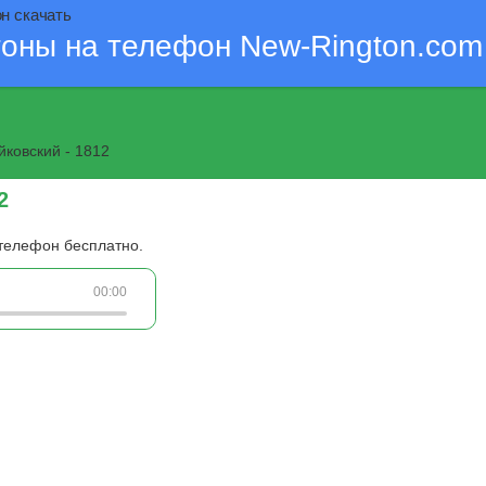
он скачать
тоны на телефон New-Rington.com
йковский - 1812
2
 телефон бесплатно.
00:00