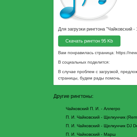
Для загрузки рингтона "Чайковский -
Скачать рингтон 95 Kb
Вам понравилась страница:
https://ne
В социальных поделится:
В случае проблем с загрузкой, предло
страницы, будем рады помочь.
Другие рингтоны:
Чайковский П. И. - Аллегро
П. И. Чайковский - Щелкунчик (Rem
П. И. Чайковский - Щелкунчик DJ 
П. И. Чайковский - Марш