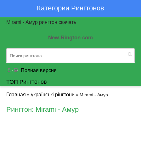
Категории Рингтонов
Mirami - Амур рингтон скачать
New-Rington.com
Полная версия
ТОП Рингтонов
Главная
українські рінгтони
»
» Mirami - Амур
Рингтон: Mirami - Амур