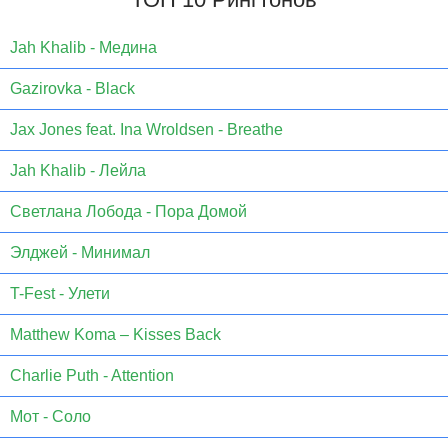
Jаh Khаlib - Медина
Gazirovka - Black
Jax Jones feat. Ina Wroldsen - Breathe
Jah Khalib - Лейла
Светлана Лобода - Пора Домой
Элджей - Минимал
T-Fest - Улети
Matthew Koma – Kisses Back
Charlie Puth - Attention
Мот - Соло