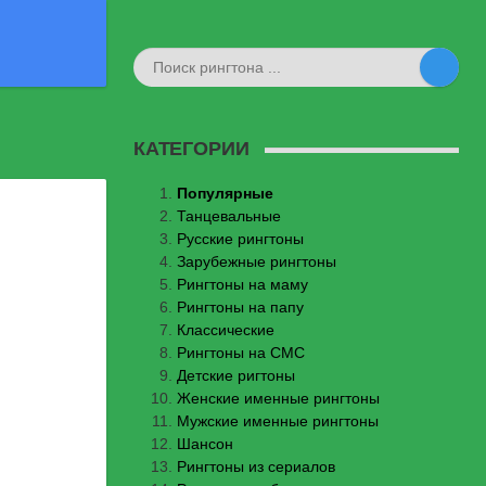
КАТЕГОРИИ
Популярные
Танцевальные
Русские рингтоны
Зарубежные рингтоны
Рингтоны на маму
Рингтоны на папу
Классические
Рингтоны на СМС
Детские ригтоны
Женские именные рингтоны
Мужские именные рингтоны
Шансон
Рингтоны из сериалов