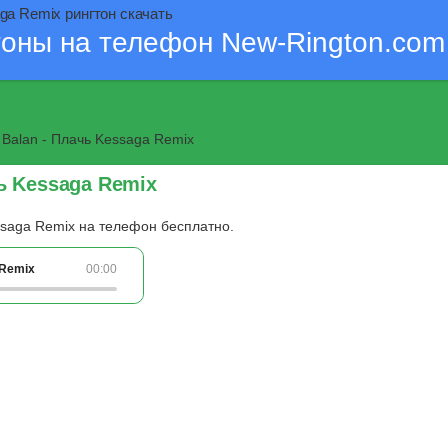
ga Remix рингтон скачать
тоны на телефон New-Rington.com
Balan - Плачь Kessaga Remix
чь Kessaga Remix
ssaga Remix на телефон бесплатно.
 Remix
00:00