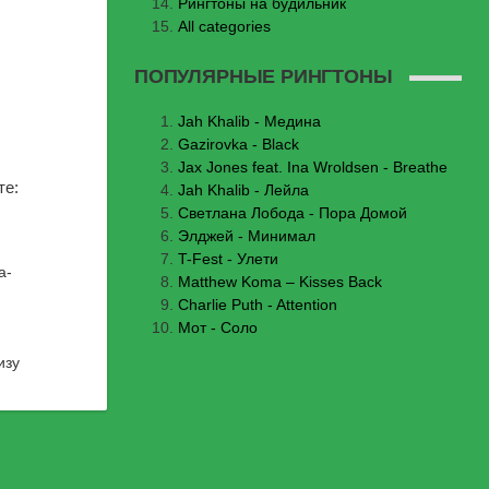
Рингтоны на будильник
All categories
ПОПУЛЯРНЫЕ РИНГТОНЫ
Jаh Khаlib - Медина
Gazirovka - Black
Jax Jones feat. Ina Wroldsen - Breathe
те:
Jah Khalib - Лейла
Светлана Лобода - Пора Домой
Элджей - Минимал
T-Fest - Улети
a-
Matthew Koma – Kisses Back
Charlie Puth - Attention
Мот - Соло
изу