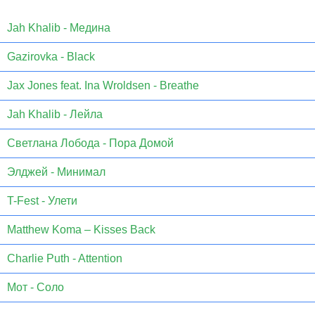
Jаh Khаlib - Медина
Gazirovka - Black
Jax Jones feat. Ina Wroldsen - Breathe
Jah Khalib - Лейла
Светлана Лобода - Пора Домой
Элджей - Минимал
T-Fest - Улети
Matthew Koma – Kisses Back
Charlie Puth - Attention
Мот - Соло