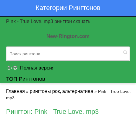
Категории Рингтонов
Pink - True Love. mp3 рингтон скачать
New-Rington.com
Полная версия
ТОП Рингтонов
Главная
рингтоны рок, альтернатива
»
» Pink - True Love.
mp3
Рингтон: Pink - True Love. mp3