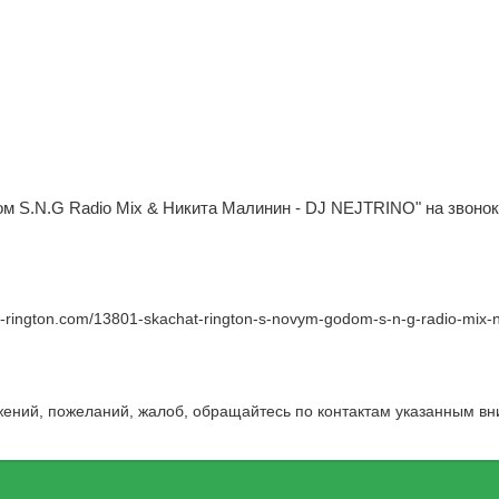
ом S.N.G Radio Mix & Никита Малинин - DJ NEJTRINO" на звоно
w-rington.com/13801-skachat-rington-s-novym-godom-s-n-g-radio-mix-ni
жений, пожеланий, жалоб, обращайтесь по контактам указанным вн