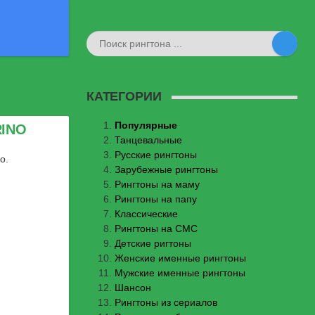
КАТЕГОРИИ
Популярные
RINO
Танцевальные
Русские рингтоны
о.
Зарубежные рингтоны
Рингтоны на маму
Рингтоны на папу
Классические
Рингтоны на СМС
Детские ригтоны
Женские именные рингтоны
Мужские именные рингтоны
Шансон
Рингтоны из сериалов