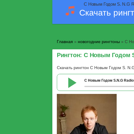
С Новым Годом S. N.G R
Скачать ринг
Главная
»
новогодние рингтоны
» С Но
Рингтон: С Новым Годом S
Скачать рингтон С Новым Годом S. N.
С Новым Годом S.N.G Radio