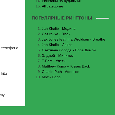
Рингтоны на будильник
All categories
ПОПУЛЯРНЫЕ РИНГТОНЫ
Jаh Khаlib - Медина
Gazirovka - Black
Jax Jones feat. Ina Wroldsen - Breathe
Jah Khalib - Лейла
к телефона
Светлана Лобода - Пора Домой
Элджей - Минимал
T-Fest - Улети
Matthew Koma – Kisses Back
Charlie Puth - Attention
kita-
Мот - Соло
изу