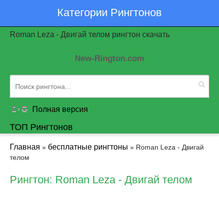
Категории Рингтонов
Roman Leza - Двигай телом рингтон скачать
New-Rington.com
Полная версия
ТОП Рингтонов
Главная
бесплатные рингтоны
»
» Roman Leza - Двигай
телом
Рингтон: Roman Leza - Двигай телом