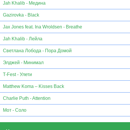
Jаh Khаlib - Медина
Gazirovka - Black
Jax Jones feat. Ina Wroldsen - Breathe
Jah Khalib - Лейла
Светлана Лобода - Пора Домой
Элджей - Минимал
T-Fest - Улети
Matthew Koma – Kisses Back
Charlie Puth - Attention
Мот - Соло