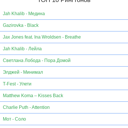
Jаh Khаlib - Медина
Gazirovka - Black
Jax Jones feat. Ina Wroldsen - Breathe
Jah Khalib - Лейла
Светлана Лобода - Пора Домой
Элджей - Минимал
T-Fest - Улети
Matthew Koma – Kisses Back
Charlie Puth - Attention
Мот - Соло