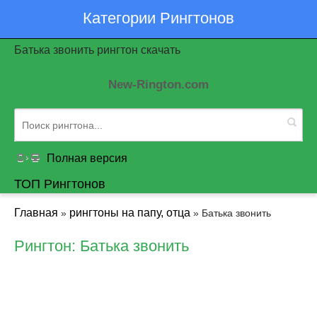
Категории Рингтонов
Батька звонить рингтон скачать
New-Rington.com
Полная версия
ТОП Рингтонов
Главная
рингтоны на папу, отца
»
» Батька звонить
Рингтон: Батька звонить