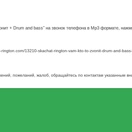
вонит + Drum and bass" на звонок телефона в Mp3 формате, нажм
w-rington.com/13210-skachat-rington-vam-kto-to-zvonit-drum-and-bass
жений, пожеланий, жалоб, обращайтесь по контактам указанным вн