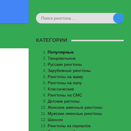
КАТЕГОРИИ
Популярные
Танцевальные
Русские рингтоны
Зарубежные рингтоны
Рингтоны на маму
Рингтоны на папу
Классические
Рингтоны на СМС
Детские ригтоны
Женские именные рингтоны
Мужские именные рингтоны
Шансон
Рингтоны из сериалов