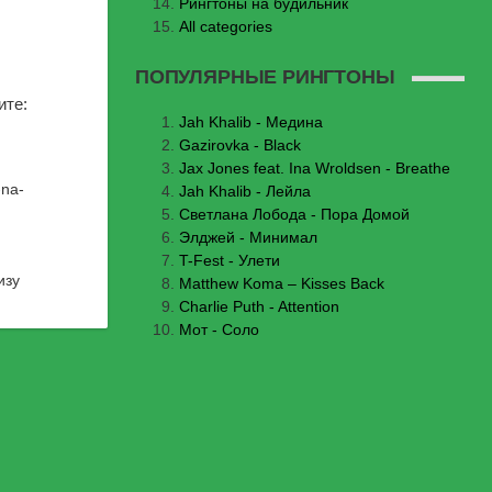
Рингтоны на будильник
All categories
ПОПУЛЯРНЫЕ РИНГТОНЫ
ите:
Jаh Khаlib - Медина
Gazirovka - Black
Jax Jones feat. Ina Wroldsen - Breathe
-na-
Jah Khalib - Лейла
Светлана Лобода - Пора Домой
Элджей - Минимал
T-Fest - Улети
изу
Matthew Koma – Kisses Back
Charlie Puth - Attention
Мот - Соло