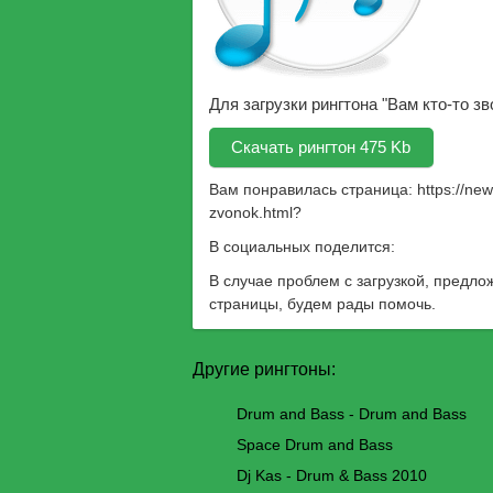
Для загрузки рингтона "Вам кто-то з
Скачать рингтон 475 Kb
Вам понравилась страница:
https://ne
zvonok.html
?
В социальных поделится:
В случае проблем с загрузкой, предло
страницы, будем рады помочь.
Другие рингтоны:
Drum and Bass - Drum and Bass
Space Drum and Bass
Dj Kas - Drum & Bass 2010