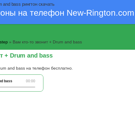
m and bass рингтон скачать
тоны на телефон New-Rington.com
step
» Вам кто-то звонит + Drum and bass
т + Drum and bass
Drum and bass на телефон бесплатно.
nd bass
00:00