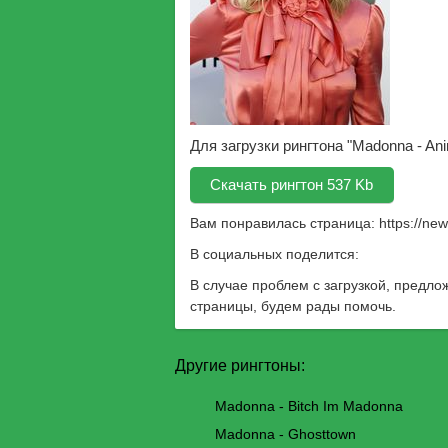
Для загрузки рингтона "Madonna - An
Скачать рингтон 537 Kb
Вам понравилась страница:
https://ne
В социальных поделится:
В случае проблем с загрузкой, предло
страницы, будем рады помочь.
Другие рингтоны:
Madonna - Bitch Im Madonna
Madonna - Ghosttown