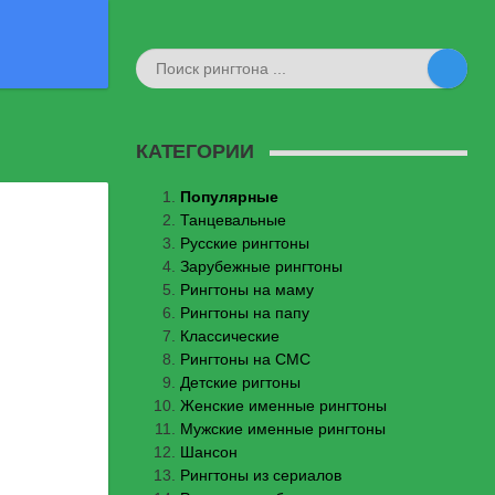
КАТЕГОРИИ
Популярные
Танцевальные
Русские рингтоны
Зарубежные рингтоны
Рингтоны на маму
Рингтоны на папу
Классические
Рингтоны на СМС
Детские ригтоны
Женские именные рингтоны
Мужские именные рингтоны
Шансон
Рингтоны из сериалов