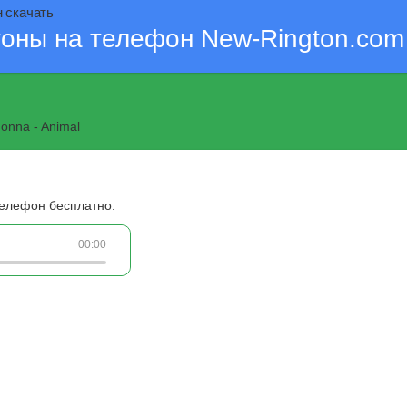
н скачать
тоны на телефон New-Rington.com
onna - Animal
l
телефон бесплатно.
00:00