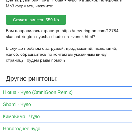
Для загрузки рингтона "Нюша - Чудо" на звонок телефона в
Mp3 формате, нажмите:
Скачать рингтон 550 Kb
Вам понравилась страница:
https://new-rington.com/12784-
skachat-rington-nyusha-chudo-na-zvonok.html
?
В случае проблем с загрузкой, предложений, пожеланий,
жалоб, обращайтесь по контактам указанным внизу
страницы, будем рады помочь.
Другие рингтоны:
Нюша - Чудо (OmniGoon Remix)
Shami - Чудо
КимаКима - Чудо
Новогоднее чудо