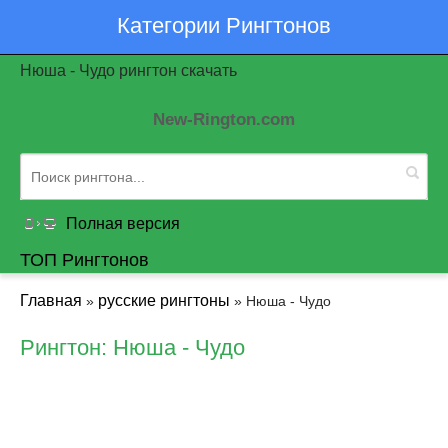
Категории Рингтонов
Нюша - Чудо рингтон скачать
New-Rington.com
Полная версия
ТОП Рингтонов
Главная
русские рингтоны
»
» Нюша - Чудо
Рингтон: Нюша - Чудо