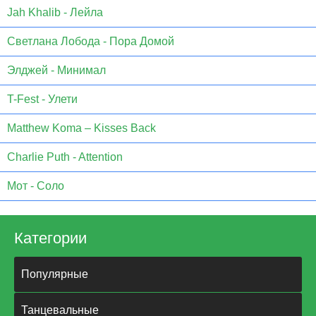
Jah Khalib - Лейла
Светлана Лобода - Пора Домой
Элджей - Минимал
T-Fest - Улети
Matthew Koma – Kisses Back
Charlie Puth - Attention
Мот - Соло
Категории
Популярные
Танцевальные