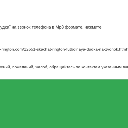
дудка" на звонок телефона в Mp3 формате, нажмите:
w-rington.com/12651-skachat-rington-futbolnaya-dudka-na-zvonok.html
жений, пожеланий, жалоб, обращайтесь по контактам указанным вн