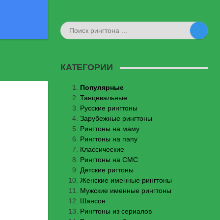
КАТЕГОРИИ
Популярные
Танцевальные
Русские рингтоны
Зарубежные рингтоны
Рингтоны на маму
Рингтоны на папу
Классические
Рингтоны на СМС
Детские ригтоны
Женские именные рингтоны
Мужские именные рингтоны
Шансон
Рингтоны из сериалов