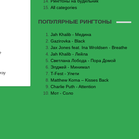
Рингтоны на будильник
All categories
ПОПУЛЯРНЫЕ РИНГТОНЫ
Jаh Khаlib - Медина
Gazirovka - Black
Jax Jones feat. Ina Wroldsen - Breathe
?
Jah Khalib - Лейла
Светлана Лобода - Пора Домой
Элджей - Минимал
изу
T-Fest - Улети
Matthew Koma – Kisses Back
Charlie Puth - Attention
Мот - Соло