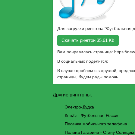
Для загрузки рингтона "Футбольная 
Скачать рингтон 35.61 Kb
Вам понравилась страница:
https://ne
В социальных поделится:
В случае проблем с загрузкой, предло
страницы, будем рады помочь.
Другие рингтоны:
Электро-Дудка
КняZz - Футбольная Россия
Песенка мобильного телефона
Полина Гагарина - Стану Солнцем