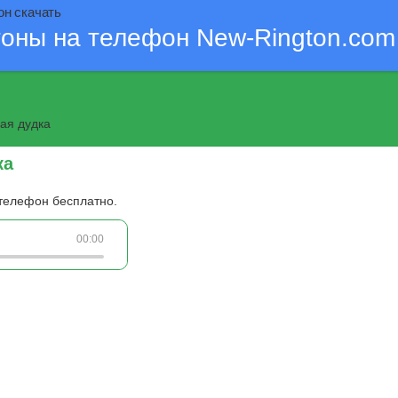
он скачать
тоны на телефон New-Rington.com
ая дудка
ка
 телефон бесплатно.
00:00