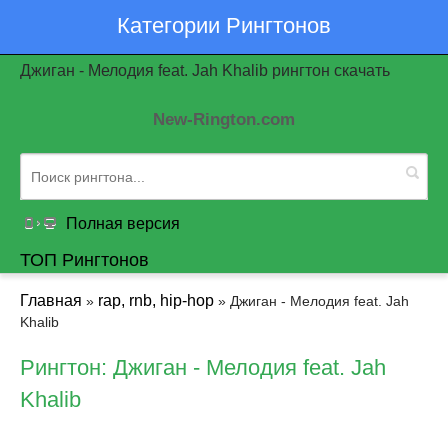
Категории Рингтонов
Джиган - Мелодия feat. Jah Khalib рингтон скачать
New-Rington.com
Полная версия
ТОП Рингтонов
Главная
rap, rnb, hip-hop
»
» Джиган - Мелодия feat. Jah
Khalib
Рингтон: Джиган - Мелодия feat. Jah
Khalib